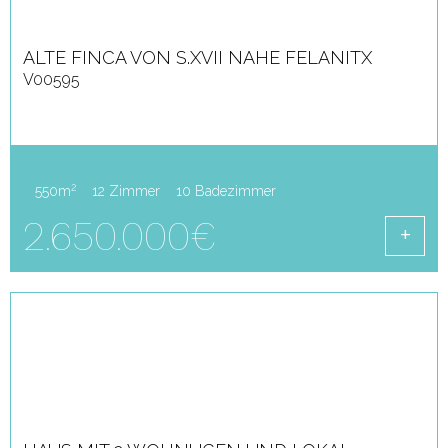
ALTE FINCA VON S.XVII NAHE FELANITX
V00595
2
550m
12 Zimmer
10 Badezimmer
2.650.000€