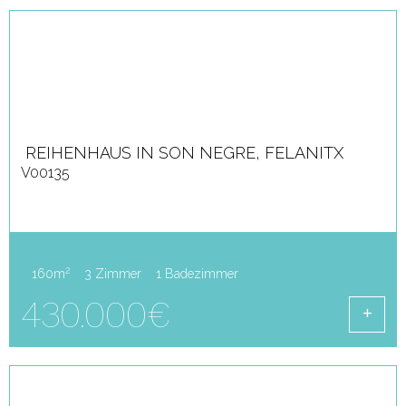
REIHENHAUS IN SON NEGRE, FELANITX
V00135
2
160m
3 Zimmer
1 Badezimmer
430.000€