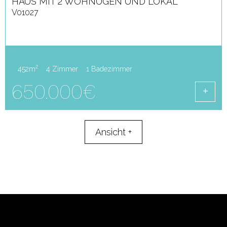
HAUS MIT 2 WOHNUGEN UND LOKAL
V01027
2
452m
4 Zimmer
1 Badezimmer
650.000€
Ansicht
+