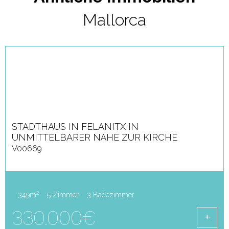
Mallorca
STADTHAUS IN FELANITX IN
UNMITTELBARER NÄHE ZUR KIRCHE
V00669
2
349m
5 Zimmer
3 Badezimmer
330.000€