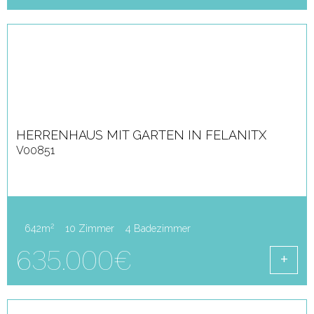
HERRENHAUS MIT GARTEN IN FELANITX
V00851
2
642m
10 Zimmer
4 Badezimmer
635.000€