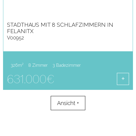
STADTHAUS MIT 8 SCHLAFZIMMERN IN
FELANITX
V00952
2
326m
8 Zimmer
3 Badezimmer
631.000€
Ansicht
+