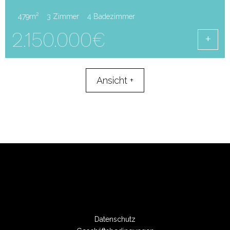
2
479m
3 Zimmer
4 Badezimmer
2.150.000€
Ansicht
+
Datenschutz