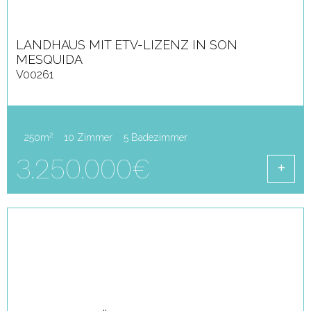
LANDHAUS MIT ETV-LIZENZ IN SON
MESQUIDA
V00261
2
250m
10 Zimmer
5 Badezimmer
3.250.000€