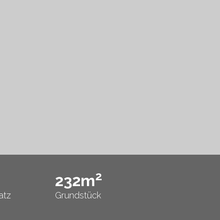
2
232m
atz
Grundstück