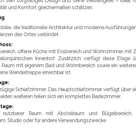
h sein sorgfältiges Design und seine Vielseitigkeit – ideal für
ität und Komfort gleichermaßen schätzen.
ng
bilie, die traditionelle Architektur und moderne Ausführungen 
erzen des Ortes verbindet.
hoss:
bereich, offene Küche mit Essbereich und Wohnzimmer mit 
llorquinischen Innenhof. Zusätzlich verfügt diese Etage ü
n Raum mit eigenem Bad und Wohnbereich sowie ein weitere
eine Wendeltreppe erreichbar ist.
age:
zügige Schlafzimmer. Das Hauptschlafzimmer verfügt über e
beiden weiteren teilen sich ein komplettes Badezimmer.
tage:
ig nutzbarer Raum mit Abstellraum und Bügelbereich, 
um, Studio oder für andere Verwendungszwecke.