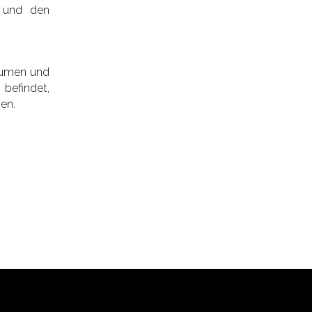
n und den
Räumen und
 befindet,
en.