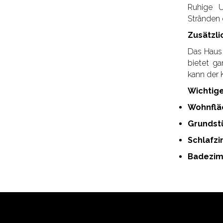
Ruhige U
Stränden 
Zusätzl
Das Haus 
bietet ga
kann der 
Wichtig
Wohnflä
Grundst
Schlafz
Badezim