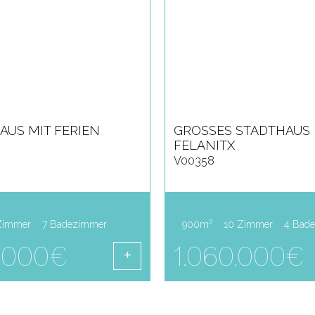
US MIT FERIEN
GROSSES STADTHAUS IN
ELANITX
V00358
2
Zimmer
7 Badezimmer
900m
10 Zimmer
4 Bad
0.000€
1.060.000€