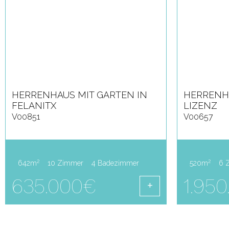
HERRENHAUS MIT GARTEN IN
HERRENHA
FELANITX
LIZENZ
V00851
V00657
2
2
642m
10 Zimmer
4 Badezimmer
520m
6 
635.000€
1.95