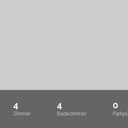
4
4
0
Zimmer
Badezimmer
Parkpl