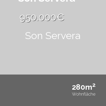
950.000€
Son Servera
2
280m
Wohnfläche