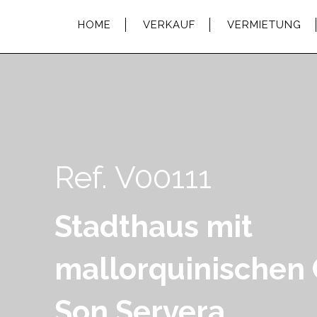
HOME
VERKAUF
VERMIETUNG
Ref. V00111
Stadthaus mit
mallorquinischen
Son Servera