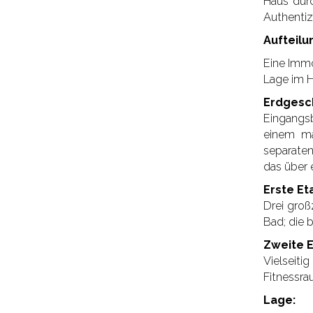
Haus durc
Authentiz
Aufteilu
Eine Immo
Lage im H
Erdgesc
Eingangs
einem ma
separate
das über 
Erste Et
Drei groß
Bad; die 
Zweite E
Vielseit
Fitnessra
Lage: