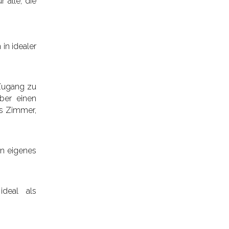
 alle, die
in idealer
Zugang zu
ber einen
s Zimmer,
in eigenes
ideal als