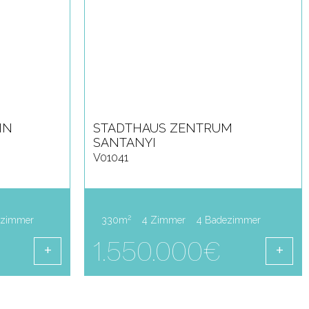
 F
STADTHAUS ZENTRUM
SANTANYI
V01041
2
ezimmer
330m
4 Zimmer
4 Badezimmer
1.550.000€