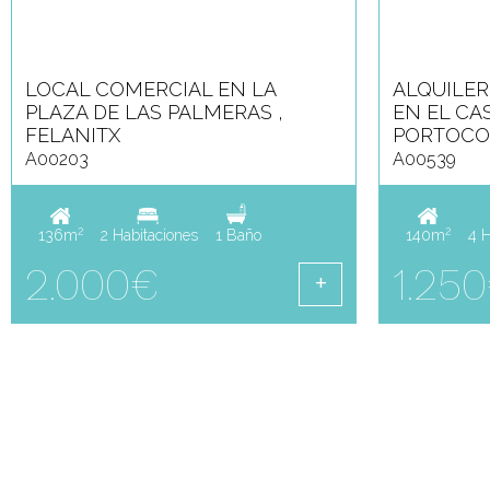
LOCAL COMERCIAL EN LA
ALQUILER
PLAZA DE LAS PALMERAS ,
EN EL CA
FELANITX
PORTOC
A00203
A00539
2
2
136m
2 Habitaciones
1 Baño
140m
4 H
2.000€
1.25