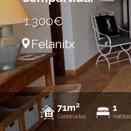
1.300€
Felanitx
2
71m
1
Construidos
Habitac