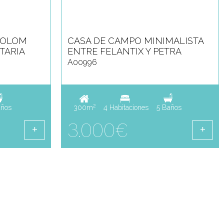
COLOM
CASA DE CAMPO MINIMALISTA
TARIA
ENTRE FELANTIX Y PETRA
A00996
2
años
300m
4 Habitaciones
5 Baños
3.000€