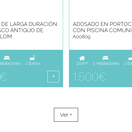
 DE LARGA DURACIÓN
ADOSADO EN PORTO
SCO ANTIGUO DE
CON PISCINA COMUNI
OLOM
A00809
2
abitaciones
2 Baños
120m
3 Habitaciones
2 B
0€
1.500€
Ver
+