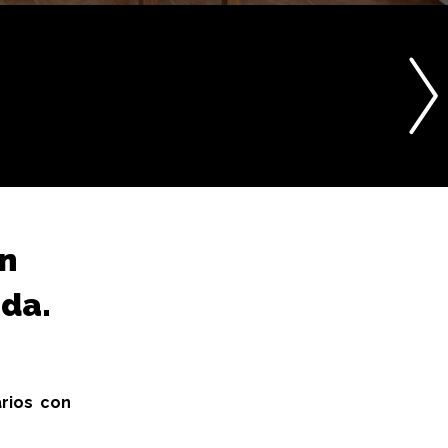
n
da.
rios con