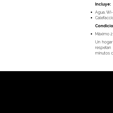
Incluye:
Agua, Wi-F
Calefacció
Condicio
Máximo 2
Un hogar 
respetan 
minutos d