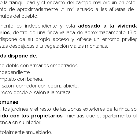
de la tranquilidad y el encanto del campo mallorquín en est
nto de aproximadamente 71 m², situado a las afueras de Fe
utos del pueblo.
amento es independiente y está
adosado a la viviend
rios
, dentro de una finca vallada de aproximadamente 16.
 dispone de su propio acceso y ofrece un entorno privile
istas despejadas a la vegetación y a las montañas.
nda dispone de:
rio doble con armarios empotrados.
independiente.
mpleto con bañera.
salón-comedor con cocina abierta.
ecto desde el salón a la terraza.
comunes
a, los jardines y el resto de las zonas exteriores de la finca s
ido con los propietarios
, mientras que el apartamento of
cia en su interior.
a totalmente amueblado.