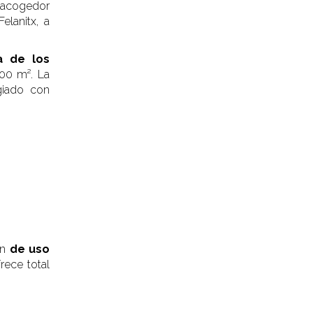
e acogedor
lanitx, a
a de los
000 m². La
giado con
on
de uso
rece total