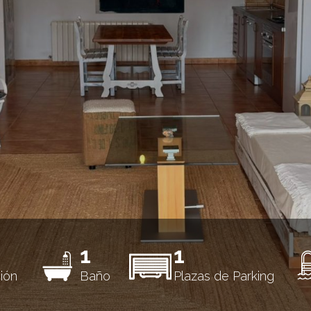
1
1
ión
Baño
Plazas de Parking