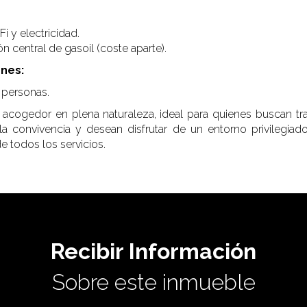
i y electricidad.
n central de gasoil (coste aparte).
nes:
 personas.
acogedor en plena naturaleza, ideal para quienes buscan tra
la convivencia y desean disfrutar de un entorno privilegia
e todos los servicios.
Recibir Información
Sobre este inmueble