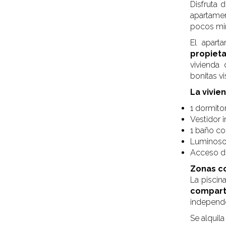
Disfruta 
apartame
pocos min
El apart
propieta
vivienda
bonitas v
La vivie
1 dormito
Vestidor 
1 baño co
Luminoso 
Acceso dir
Zonas 
La piscin
compart
independen
Se alquil