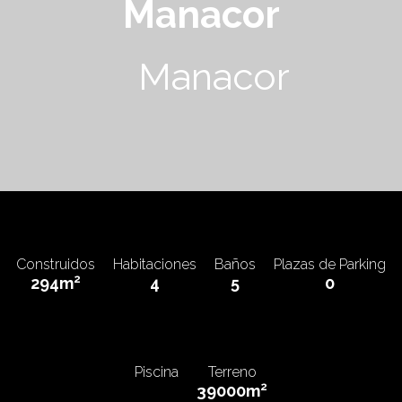
Manacor
Manacor
580.000€
Construidos
Habitaciones
Baños
Plazas de Parking
2
294m
4
5
0
Piscina
Terreno
2
39000m