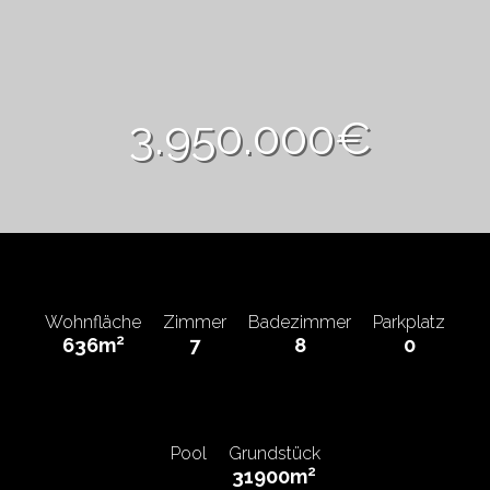
3.950.000€
Wohnfläche
Zimmer
Badezimmer
Parkplatz
2
636m
7
8
0
Pool
Grundstück
2
31900m