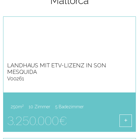
Mallorca
LANDHAUS MIT ETV-LIZENZ IN SON
MESQUIDA
V00261
2
250m
10 Zimmer
5 Badezimmer
3.250.000€