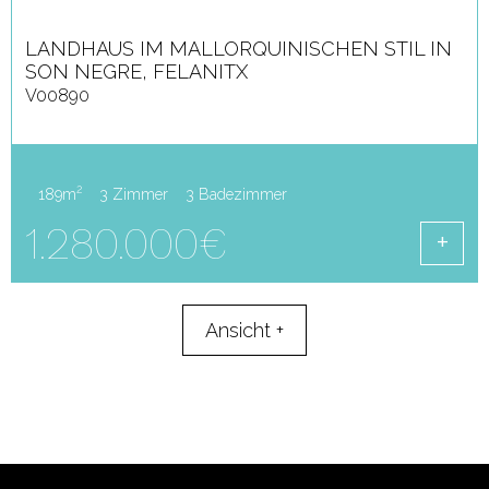
LANDHAUS IM MALLORQUINISCHEN STIL IN
SON NEGRE, FELANITX
V00890
2
189m
3 Zimmer
3 Badezimmer
1.280.000€
Ansicht
+